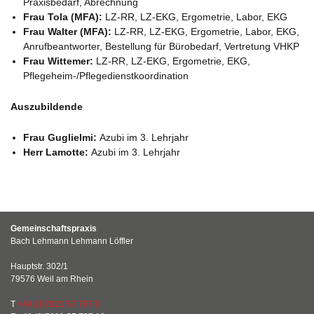
Praxisbedarf, Abrechnung
Frau Tola (MFA):
LZ-RR, LZ-EKG, Ergometrie, Labor, EKG
Frau Walter (MFA):
LZ-RR, LZ-EKG, Ergometrie, Labor, EKG,
Anrufbeantworter, Bestellung für Bürobedarf, Vertretung VHKP
Frau Wittemer:
LZ-RR, LZ-EKG, Ergometrie, EKG,
Pflegeheim-/Pflegedienstkoordination
Auszubildende
Frau Guglielmi:
Azubi im 3. Lehrjahr
Herr Lamotte:
Azubi im 3. Lehrjahr
Gemeinschaftspraxis
Bach Lehmann Lehmann Löffler
Hauptstr. 302/1
79576 Weil am Rhein
T
+49 (0)7621 57 707 0